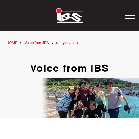
togg
navi
HOME
Voice from iBS
rainy season
Voice from iBS