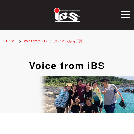
togg
navi
HOME
Voice from iBS
スペインから🇪🇸
Voice from iBS