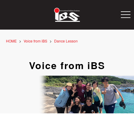
togg
navi
HOME
Voice from iBS
Dance Lesson
Voice from iBS