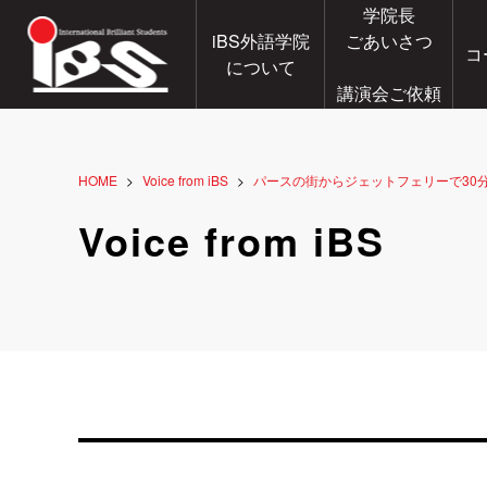
学院長
iBS外語学院
ごあいさつ
コ
について
講演会ご依頼
HOME
Voice from iBS
パースの街からジェットフェリーで30
Voice from iBS