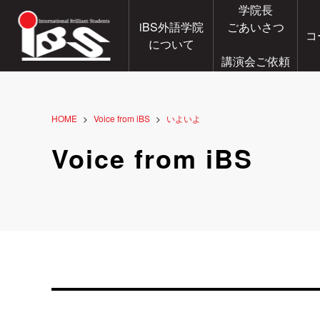
学院長
iBS外語学院
ごあいさつ
コ
について
講演会ご依頼
HOME
Voice from iBS
いよいよ
Voice from iBS