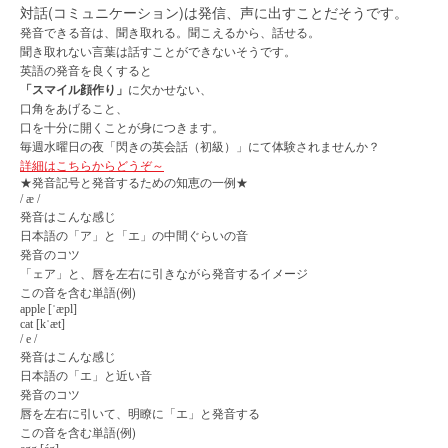
対話(コミュニケーション)は発信、声に出すことだそうです。
発音できる音は、聞き取れる。聞こえるから、話せる。
聞き取れない言葉は話すことができないそうです。
英語の発音を良くすると
「スマイル顔作り」
に欠かせない、
口角をあげること、
口を十分に開くことが身につきます。
毎週水曜日の夜「閃きの英会話（初級）」にて体験されませんか？
詳細はこちらからどうぞ～
★発音記号と発音するための知恵の一例★
/ æ /
発音はこんな感じ
日本語の「ア」と「エ」の中間ぐらいの音
発音のコツ
「ェア」と、唇を左右に引きながら発音するイメージ
この音を含む単語(例)
apple
[ˈ
æpl
]
cat
[
k
ˈ
æt
]
/ e /
発音はこんな感じ
日本語の「エ」と近い音
発音のコツ
唇を左右に引いて、明瞭に「エ」と発音する
この音を含む単語(例)