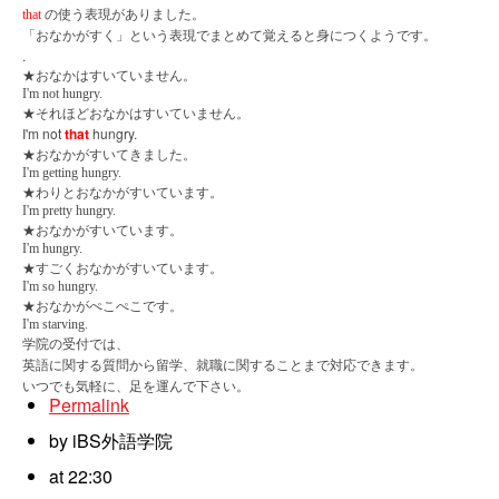
の使う表現がありました。
that
「おなかがすく」という表現でまとめて覚えると身につくようです。
.
★
おなかはすいていません。
I'm not hungry.
★それほどおなかはすいていません。
I'm not
that
hungry.
★
おなかがすいてきました。
I'm getting hungry.
★
わりとおなかがすいています。
I'm pretty hungry.
★
おなかがすいています。
I'm hungry.
★
すごくおなかがすいています。
I'm so hungry.
★
おなかがぺこぺこです。
I'm starving.
学院の受付では、
英語に関する質問から留学、就職に関することまで対応できます。
いつでも気軽に、足を運んで下さい。
Permalink
by iBS外語学院
at 22:30