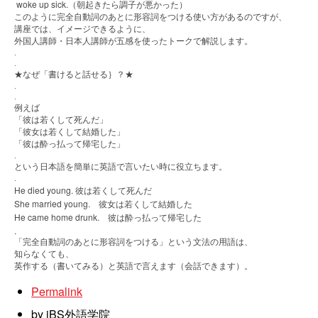
woke up sick.
（朝起きたら調子が悪かった）
このように完全自動詞のあとに形容詞をつける使い方があるのですが、
講座では、イメージできるように、
外国人講師・日本人講師が五感を使ったトークで解説します。
.
.
★
なぜ「書けると話せる｝？★
.
.
例えば
「彼は若くして死んだ」
「彼女は若くして結婚した」
「彼は酔っ払って帰宅した」
.
という日本語を簡単に英語で言いたい時に役立ちます。
.
He died young.
彼は若くして死んだ
She married young.
彼女は若くして結婚した
He came home drunk.
彼は酔っ払って帰宅した
.
「完全自動詞のあとに形容詞をつける」という文法の用語は、
知らなくても、
英作する（書いてみる）と英語で言えます（会話できます）。
Permalink
by iBS外語学院