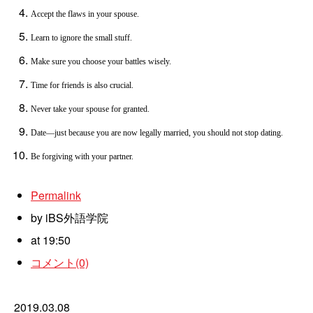
Accept the flaws in your spouse.
Learn to ignore the small stuff.
Make sure you choose your battles wisely.
Time for friends is also crucial.
Never take your spouse for granted.
Date―just because you are now legally married, you should not stop dating.
Be forgiving with your partner.
Permalink
by iBS外語学院
at 19:50
コメント(0)
2019.03.08