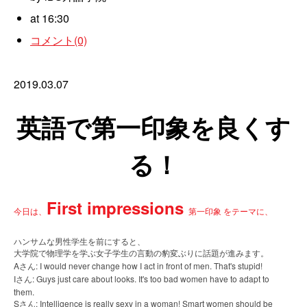
at 16:30
コメント(0)
2019.03.07
英語で第一印象を良くす
る！
First impressions
今日は、
第一印象 をテーマに、
ハンサムな男性学生を前にすると、
大学院で物理学を学ぶ女子学生の言動の豹変ぶりに話題が進みます。
A
: I would never change how I act in front of men. That's stupid!
さん
I
: Guys just care about looks. It's too bad women have to adapt to
さん
them.
S
: Intelligence is really sexy in a woman! Smart women should be
さん