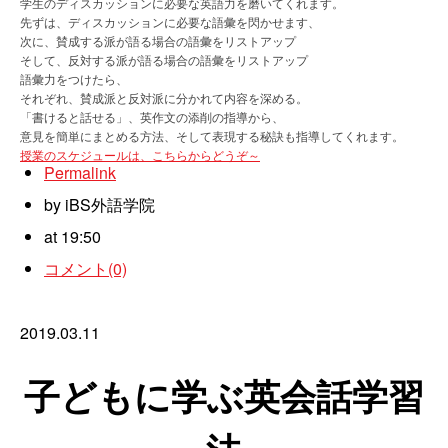
学生のディスカッションに必要な英語力を磨いてくれます。
先ずは、ディスカッションに必要な語彙を閃かせます、
次に、賛成する派が語る場合の語彙をリストアップ
そして、反対する派が語る場合の語彙をリストアップ
語彙力をつけたら、
それぞれ、賛成派と反対派に分かれて内容を深める。
「書けると話せる」、英作文の添削の指導から、
意見を簡単にまとめる方法、そして表現する秘訣も指導してくれます。
授業のスケジュールは、こちらからどうぞ～
Permalink
by iBS外語学院
at 19:50
コメント(0)
2019.03.11
子どもに学ぶ英会話学習