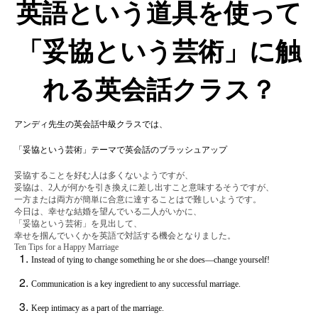
英語という道具を使って
「妥協という芸術」に触
れる英会話クラス？
アンディ先生の英会話中級クラスでは、
「妥協という芸術」テーマで英会話のブラッシュアップ
妥協することを好む人は多くないようですが、
妥協は、2人が何かを引き換えに差し出すこと意味するそうですが、
一方または両方が簡単に合意に達することはで難しいようです。
今日は、幸せな結婚を望んでいる二人がいかに、
「妥協という芸術」を見出して、
幸せを掴んでいくかを英語で対話する機会となりました。
Ten Tips for a Happy Marriage
Instead of tying to change something he or she does―change yourself!
Communication is a key ingredient to any successful marriage.
Keep intimacy as a part of the marriage.