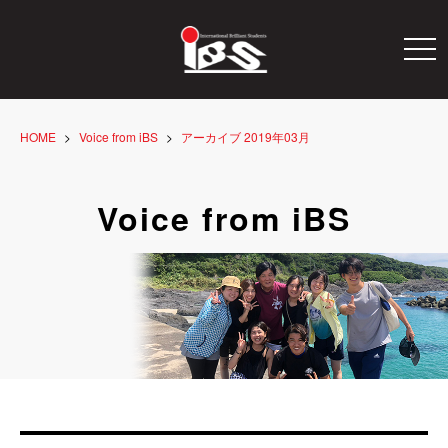
togg
navi
HOME
Voice from iBS
アーカイブ 2019年03月
Voice from iBS